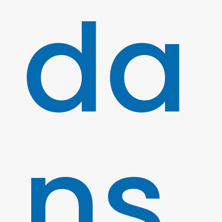
da
ns