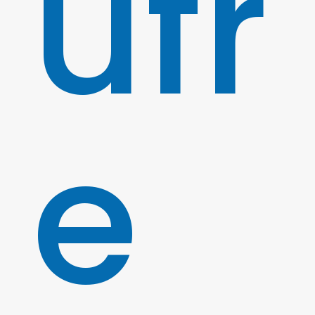
ufr
e