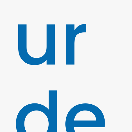
ur
de