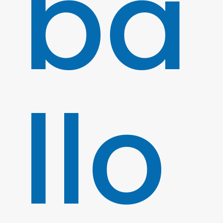
ba
llo